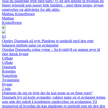
Skal du planlegge ferie med barn? Vi gir deg tipsene til hvordan du
finner reisemål som passer hele familien – med riktig tempo, trygge
omgivelser og aktiviteter for alle aldre.
Mathias Kristoffersen
Mathias
Kristoffersen
03
Opplev Danmark på nytt: Planlegg et opphold med den rette
balansen mellom natur og avslapning
Oppdag Danmarks rolige rytme – fra kystidyll og grønne øyer til
ekte dansk hygge
Utflukt
Utflukt
Danmark
Reisetips
Naturferie
Avslapning
Hygge
2 min
Drømmer du om en ferie der du kan puste ut og finne roen?
Danmark byr på korte avstander, vakker natur og et avslappet tempo
som gjør det enkelt å kombinere opplevelser og avslapning. Få
inspirasjon til hvordan du kan planlegge et opphold som gir deg den