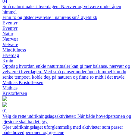
04
Små naturritualer i hverdagen: Nærvær og velvære under åpen
himmel
Finn ro og tilstedeværelse i naturens små øyeblikk
Eventyr
Eventyr
Natur
Nærvær
Velvære
Mindfulness
Hverdag
3 min
Oppdag hvordan enkle naturritualer kan gi mer balanse, nærvær og
velvære i hverdagen. Med små pauser under åpen himmel kan du
senke tempoet, koble deg på naturen og finne ro midt i det travle.
Mathias Kristoffersen
Mathias
Kristoffersen
01
Velg de rette utdrikningslagsaktiviteter: Når både hovedpersonen og
gjestene skal ha det gøy
Gjør utdrikningslaget uforglemmelig med aktiviteter som passer
både hovedpersonen og gjestene