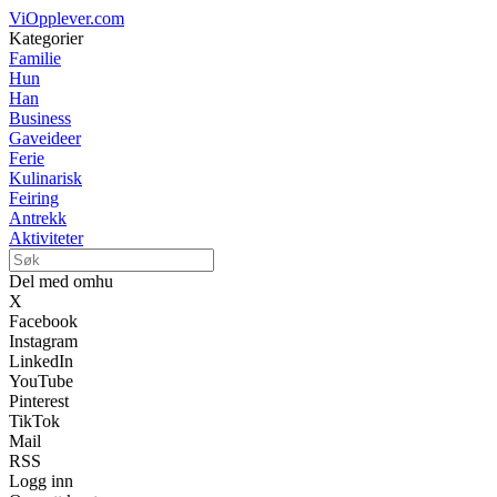
ViOpplever.com
Kategorier
Familie
Hun
Han
Business
Gaveideer
Ferie
Kulinarisk
Feiring
Antrekk
Aktiviteter
Del med omhu
X
Facebook
Instagram
LinkedIn
YouTube
Pinterest
TikTok
Mail
RSS
Logg inn