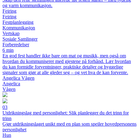
og varm kommunikasjon.
Feiring
Feiring
Festplanlegging
Kommunikasjon
Vertskap
Sosiale Samlinger
Forberedelser
6 min
En god fest handler ikke bare om mat og musikk, men også om
hvordan du kommuniserer med gjestene på forhånd. Lær hvordan
du kan formidle forventninger, praktiske detaljer og hyggelige
signaler som gjør at alle gleder seg – og vet hva de kan forvente.
Angelica Vågen
Angelica
Vågen
03
Utdrikningslag med personlighet: Slik planlegger du det trinn for
trinn
Gjør utdrikningslaget unikt med en plan som speiler hovedpersonens
personlighet
Hun