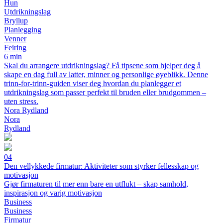
Hun
Utdrikningslag
Bryllup
Planlegging
Venner
Feiring
6 min
Skal du arrangere utdrikningslag? Få tipsene som hjelper deg å
skape en dag full av latter, minner og personlige øyeblikk. Denne
trinn-for-trinn-guiden viser deg hvordan du planlegger et
utdrikningslag som passer perfekt til bruden eller brudgommen –
uten stress.
Nora Rydland
Nora
Rydland
04
Den vellykkede firmatur: Aktiviteter som styrker fellesskap og
motivasjon
Gjør firmaturen til mer enn bare en utflukt – skap samhold,
inspirasjon og varig motivasjon
Business
Business
Firmatur