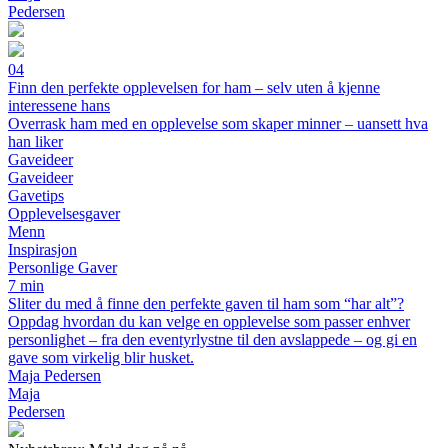
Pedersen
04
Finn den perfekte opplevelsen for ham – selv uten å kjenne
interessene hans
Overrask ham med en opplevelse som skaper minner – uansett hva
han liker
Gaveideer
Gaveideer
Gavetips
Opplevelsesgaver
Menn
Inspirasjon
Personlige Gaver
7 min
Sliter du med å finne den perfekte gaven til ham som “har alt”?
Oppdag hvordan du kan velge en opplevelse som passer enhver
personlighet – fra den eventyrlystne til den avslappede – og gi en
gave som virkelig blir husket.
Maja Pedersen
Maja
Pedersen