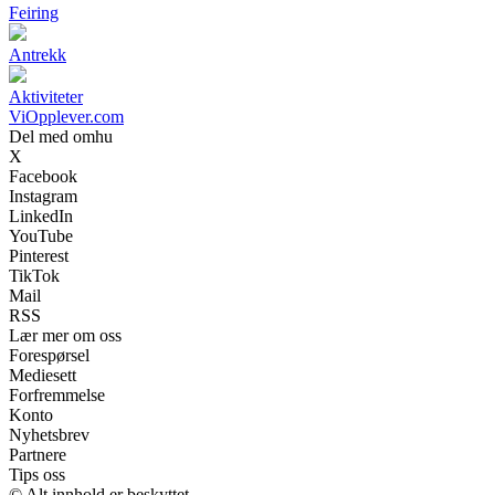
Feiring
Antrekk
Aktiviteter
ViOpplever.com
Del med omhu
X
Facebook
Instagram
LinkedIn
YouTube
Pinterest
TikTok
Mail
RSS
Lær mer om oss
Forespørsel
Mediesett
Forfremmelse
Konto
Nyhetsbrev
Partnere
Tips oss
© Alt innhold er beskyttet.