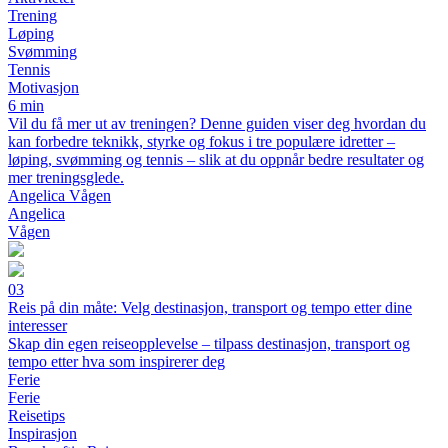
Trening
Løping
Svømming
Tennis
Motivasjon
6 min
Vil du få mer ut av treningen? Denne guiden viser deg hvordan du
kan forbedre teknikk, styrke og fokus i tre populære idretter –
løping, svømming og tennis – slik at du oppnår bedre resultater og
mer treningsglede.
Angelica Vågen
Angelica
Vågen
03
Reis på din måte: Velg destinasjon, transport og tempo etter dine
interesser
Skap din egen reiseopplevelse – tilpass destinasjon, transport og
tempo etter hva som inspirerer deg
Ferie
Ferie
Reisetips
Inspirasjon