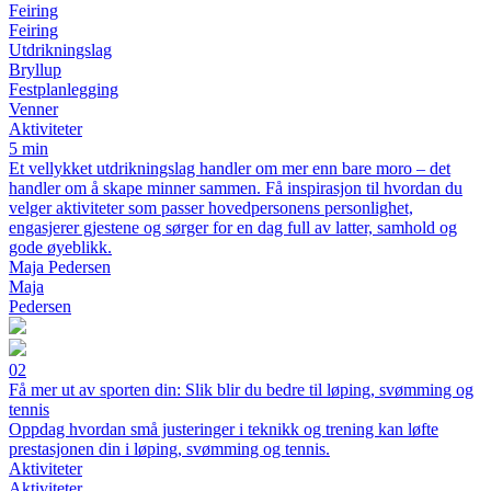
Feiring
Feiring
Utdrikningslag
Bryllup
Festplanlegging
Venner
Aktiviteter
5 min
Et vellykket utdrikningslag handler om mer enn bare moro – det
handler om å skape minner sammen. Få inspirasjon til hvordan du
velger aktiviteter som passer hovedpersonens personlighet,
engasjerer gjestene og sørger for en dag full av latter, samhold og
gode øyeblikk.
Maja Pedersen
Maja
Pedersen
02
Få mer ut av sporten din: Slik blir du bedre til løping, svømming og
tennis
Oppdag hvordan små justeringer i teknikk og trening kan løfte
prestasjonen din i løping, svømming og tennis.
Aktiviteter
Aktiviteter