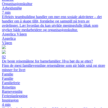
Organisasjonskultur
Arbeidsmiljø
7 min
Effektiv teambuilding handler om mer enn sosiale aktiviteter – det
handler om å skape tillit, forståelse og samspill på tvers av
avdelinger. Lær hvordan du kan utvikle meningsfulle tiltak som
styrker både medarbeidere og organisasjonskultur.
Angelica Vågen
Angelica
Vågen
02
De beste reisemålene for barnefamilier: Hva bør du se etter?
Finn de mest familievennlige reisemålene som gir både små og store
minner for livet
Familie
Familie
Familieferie
Reisetips
Barnevennlig
Ferieplanlegging
Inspirasjon
4 min