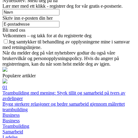
Nyhetsbrev: Meld deg på nå
Lær mer med ett klikk - registrer deg for vår gratis e-postserie.
Skriv inn e-posten din her
Bli med oss
Velkommen – og takk for at du registrerte deg
Jeg samtykker til behandling av opplysningene mine i samsvar
med retningslinjene.
Når du melder deg på vårt nyhetsbrev godtar du også våre
brukervilkår og personopplysningspolicy. Hvis du angrer på
registreringen, kan du når som helst melde deg av igjen.
Populære artikler
01
Teambuilding med mening: Styrk tillit og samarbeid på tvers av
avdelinger
Bygg sterkere relasjoner og bedre samarbeid gjennom målrettet
teambuilding
Business
Business
Teambuilding
Samarbeid
Ledelse