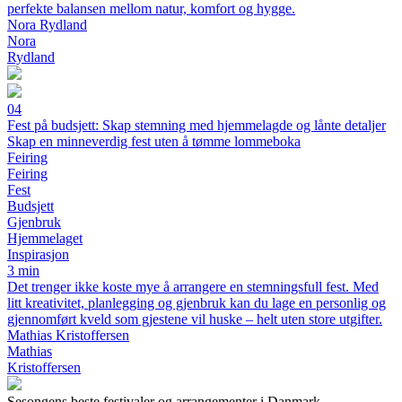
perfekte balansen mellom natur, komfort og hygge.
Nora Rydland
Nora
Rydland
04
Fest på budsjett: Skap stemning med hjemmelagde og lånte detaljer
Skap en minneverdig fest uten å tømme lommeboka
Feiring
Feiring
Fest
Budsjett
Gjenbruk
Hjemmelaget
Inspirasjon
3 min
Det trenger ikke koste mye å arrangere en stemningsfull fest. Med
litt kreativitet, planlegging og gjenbruk kan du lage en personlig og
gjennomført kveld som gjestene vil huske – helt uten store utgifter.
Mathias Kristoffersen
Mathias
Kristoffersen
Sesongens beste festivaler og arrangementer i Danmark