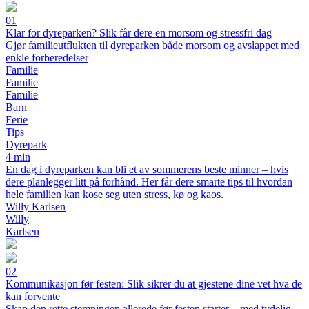
01
Klar for dyreparken? Slik får dere en morsom og stressfri dag
Gjør familieutflukten til dyreparken både morsom og avslappet med
enkle forberedelser
Familie
Familie
Familie
Barn
Ferie
Tips
Dyrepark
4 min
En dag i dyreparken kan bli et av sommerens beste minner – hvis
dere planlegger litt på forhånd. Her får dere smarte tips til hvordan
hele familien kan kose seg uten stress, kø og kaos.
Willy Karlsen
Willy
Karlsen
02
Kommunikasjon før festen: Slik sikrer du at gjestene dine vet hva de
kan forvente
Skap den rette stemningen allerede før festen starter – med tydelig