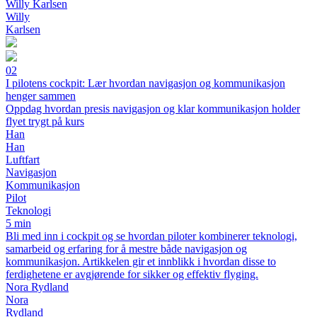
Willy Karlsen
Willy
Karlsen
02
I pilotens cockpit: Lær hvordan navigasjon og kommunikasjon
henger sammen
Oppdag hvordan presis navigasjon og klar kommunikasjon holder
flyet trygt på kurs
Han
Han
Luftfart
Navigasjon
Kommunikasjon
Pilot
Teknologi
5 min
Bli med inn i cockpit og se hvordan piloter kombinerer teknologi,
samarbeid og erfaring for å mestre både navigasjon og
kommunikasjon. Artikkelen gir et innblikk i hvordan disse to
ferdighetene er avgjørende for sikker og effektiv flyging.
Nora Rydland
Nora
Rydland