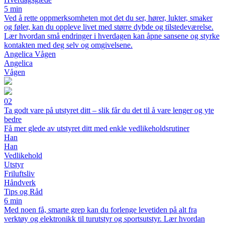
5 min
Ved å rette oppmerksomheten mot det du ser, hører, lukter, smaker
og føler, kan du oppleve livet med større dybde og tilstedeværelse.
Lær hvordan små endringer i hverdagen kan åpne sansene og styrke
kontakten med deg selv og omgivelsene.
Angelica Vågen
Angelica
Vågen
02
Ta godt vare på utstyret ditt – slik får du det til å vare lenger og yte
bedre
Få mer glede av utstyret ditt med enkle vedlikeholdsrutiner
Han
Han
Vedlikehold
Utstyr
Friluftsliv
Håndverk
Tips og Råd
6 min
Med noen få, smarte grep kan du forlenge levetiden på alt fra
verktøy og elektronikk til turutstyr og sportsutstyr. Lær hvordan