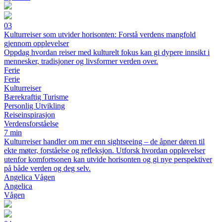
03
Kulturreiser som utvider horisonten: Forstå verdens mangfold
gjennom opplevelser
Oppdag hvordan reiser med kulturelt fokus kan gi dypere innsikt i
mennesker, tradisjoner og livsformer verden over.
Ferie
Ferie
Kulturreiser
Bærekraftig Turisme
Personlig Utvikling
Reiseinspirasjon
Verdensforståelse
7 min
Kulturreiser handler om mer enn sightseeing – de åpner døren til
ekte møter, forståelse og refleksjon. Utforsk hvordan opplevelser
utenfor komfortsonen kan utvide horisonten og gi nye perspektiver
på både verden og deg selv.
Angelica Vågen
Angelica
Vågen