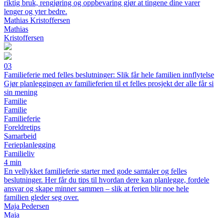
riktig bruk, rengjøring og oppbevaring gjør at tingene dine varer
lenger og yter bedre.
Mathias Kristoffersen
Mathias
Kristoffersen
03
Familieferie med felles beslutninger: Slik får hele familien innflytelse
Gjør planleggingen av familieferien til et felles prosjekt der alle får si
sin mening
Familie
Familie
Familieferie
Foreldretips
Samarbeid
Ferieplanlegging
Familieliv
4 min
En vellykket familieferie starter med gode samtaler og felles
beslutninger. Her får du tips til hvordan dere kan planlegge, fordele
ansvar og skape minner sammen – slik at ferien blir noe hele
familien gleder seg over.
Maja Pedersen
Maja