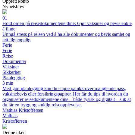
Opprett konto
Nyhetsbrev
01
Hold orden på reisedokumentene dine: Gjør vaksiner og bevis enkle
å finne
Unngå stress på reisen ved å ha alle dokumenter og bevis samlet og
lett tilgjengelig
Ferie
Ferie
Reise
Dokumenter
Vaksiner
Sikkerhet
Planlegging
3 min
Med god planlegging kan du slippe panikk over manglende pass,
vaksinebevis eller forsikringspapirer. Her får du tips til hvordan du
organiserer reisedokumentene dine – både fysisk og digitalt – slik at
du får en trygg og smidig reiseopplevelse.
Mathias Kristoffersen
Mathias
Kristoffersen
Denne uken