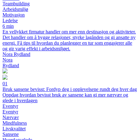
Teambuilding
Arbeidsmiljø
Motivasjon
Ledelse
6 min
En vellykket firmatur handler om mer enn destinasjon og aktiviteter.
Det handler om å bygge relasjoner, styrke lagånden og gi ansatte ny
energi. Få tips til hvordan du planlegger en tur som engasjerer alle
og gir varig effekt i arbeidsmiljøet.
Nora Rydland
Nora
Rydland
01
Bruk sansene bevisst: Fordyp deg i opplevelsene rundt deg hver dag
Oppdag hvordan bevisst bruk av sansene kan gi mer nærvær og
glede i hverdagen
Eventyr
Eventyr
Nærvær
Mindfulness
Livskvalitet
Sansene
Hverdagsglede