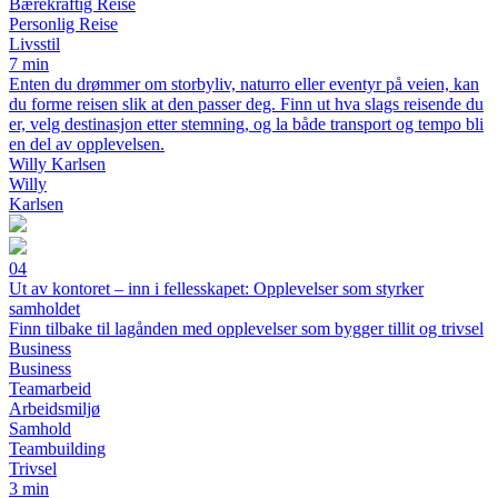
Bærekraftig Reise
Personlig Reise
Livsstil
7 min
Enten du drømmer om storbyliv, naturro eller eventyr på veien, kan
du forme reisen slik at den passer deg. Finn ut hva slags reisende du
er, velg destinasjon etter stemning, og la både transport og tempo bli
en del av opplevelsen.
Willy Karlsen
Willy
Karlsen
04
Ut av kontoret – inn i fellesskapet: Opplevelser som styrker
samholdet
Finn tilbake til lagånden med opplevelser som bygger tillit og trivsel
Business
Business
Teamarbeid
Arbeidsmiljø
Samhold
Teambuilding
Trivsel
3 min