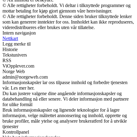
© Alle rettigheter forbeholdt. Vi deltar i tilknyttede programmer og
mottar betaling for kjøp gjort gjennom våre henvisninger.
© Alle rettigheter forbeholdt. Denne siden bruker tilknyttede lenker
som kan generere inntekter for oss. Innholdet kan ikke reproduseres,
videredistribueres eller brukes uten vår tillatelse.
Intern navigasjon
Nettkart
Legg merke til
Historie
Tekstunivers
RSS
ViOpplever.com
Norge Web
admin@norgeweb.com
Informasjonskapsler lar oss tilpasse innhold og forbedre tjenesten
vår. Les mer her.
Du kan justere valgene dine angående informasjonskapsler og
databehandling nå eller senere. Vi deler informasjon med partnere
for ulike formål
Bruk informasjonskapsler og lignende teknologier for å lagre
informasjon, velge målrettet annonsering og innhold, opprette og
bruke profiler, måle ytelse og analysere brukeratferd for å utvikle
tjenester
Kontrollpanel