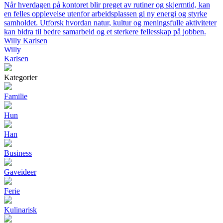
Når hverdagen på kontoret blir preget av rutiner og skjermtid, kan
en felles opplevelse utenfor arbeidsplassen gi ny energi og styrke
samholdet. Utforsk hvordan natur, kultur og meningsfulle aktiviteter
kan bidra til bedre samarbeid og et sterkere fellesskap på jobben.
Willy Karlsen
Willy
Karlsen
Kategorier
Familie
Hun
Han
Business
Gaveideer
Ferie
Kulinarisk