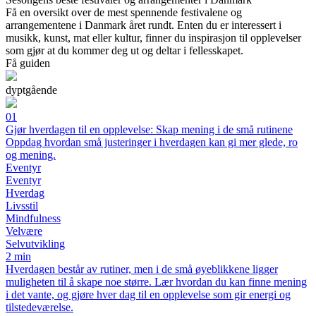
Få en oversikt over de mest spennende festivalene og
arrangementene i Danmark året rundt. Enten du er interessert i
musikk, kunst, mat eller kultur, finner du inspirasjon til opplevelser
som gjør at du kommer deg ut og deltar i fellesskapet.
Få guiden
dyptgående
01
Gjør hverdagen til en opplevelse: Skap mening i de små rutinene
Oppdag hvordan små justeringer i hverdagen kan gi mer glede, ro
og mening.
Eventyr
Eventyr
Hverdag
Livsstil
Mindfulness
Velvære
Selvutvikling
2 min
Hverdagen består av rutiner, men i de små øyeblikkene ligger
muligheten til å skape noe større. Lær hvordan du kan finne mening
i det vante, og gjøre hver dag til en opplevelse som gir energi og
tilstedeværelse.