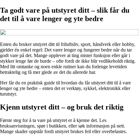
Ta godt vare på utstyret ditt – slik får du
det til å vare lenger og yte bedre
Enten du bruker utstyret ditt til friluftsliv, sport, håndverk eller hobby,
gjelder én enkel regel: Det varer lenger og fungerer bedre når du tar
godt vare på det. Mange opplever at ting mister funksjon eller går i
stykker lenge før de burde – ofte fordi de ikke blir vedlikeholdt riktig.
Med litt omtanke og noen enkle rutiner kan du forlenge levetiden
betraktelig og få mer glede av det du allerede har.
Her får du en praktisk guide til hvordan du får utstyret ditt til å vare
lenger og yte bedre – enten det er verktøy, sykkel, elektronikk eller
turutstyr.
Kjenn utstyret ditt – og bruk det riktig
Første steg for å ta vare på utstyret er å kjenne det. Les
bruksanvisningen, spør i butikken, eller søk informasjon på nett.
Mange skader oppstår fordi utstyret brukes feil eller overbelastes.