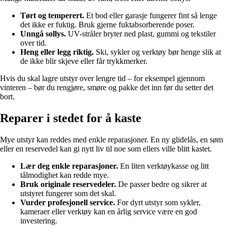
Tørt og temperert.
Et bod eller garasje fungerer fint så lenge
det ikke er fuktig. Bruk gjerne fuktabsorberende poser.
Unngå sollys.
UV-stråler bryter ned plast, gummi og tekstiler
over tid.
Heng eller legg riktig.
Ski, sykler og verktøy bør henge slik at
de ikke blir skjeve eller får trykkmerker.
Hvis du skal lagre utstyr over lengre tid – for eksempel gjennom
vinteren – bør du rengjøre, smøre og pakke det inn før du setter det
bort.
Reparer i stedet for å kaste
Mye utstyr kan reddes med enkle reparasjoner. En ny glidelås, en søm
eller en reservedel kan gi nytt liv til noe som ellers ville blitt kastet.
Lær deg enkle reparasjoner.
En liten verktøykasse og litt
tålmodighet kan redde mye.
Bruk originale reservedeler.
De passer bedre og sikrer at
utstyret fungerer som det skal.
Vurder profesjonell service.
For dyrt utstyr som sykler,
kameraer eller verktøy kan en årlig service være en god
investering.