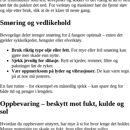
tørt før du pakker det ned. For verktøy og maskiner bør du fjerne støv
og olje etter bruk, slik at de er klare til neste gang.
Smøring og vedlikehold
Bevegelige deler trenger smøring for å fungere optimalt – enten det
gjelder sykkelkjeder, hengsler eller elverktøy.
Bruk riktig type olje eller fett.
For mye eller feil smøring kan
gjøre mer skade enn nytte.
Sjekk jevnlig for slitasje.
Bytt ut kjeder, remmer, filtre og
pakninger før de ryker.
Vær oppmerksom på lyder og vibrasjoner.
De kan være tegn
på at noe må justeres.
En fast rutine – for eksempel en månedlig sjekk – kan spare deg for
både tid og penger i lengden.
Oppbevaring – beskytt mot fukt, kulde og
sol
Hvordan du oppbevarer utstyret, har mye å si for hvor lenge det holder.
Mange materialer tar skade av fukt, frost eller direkte sollys.