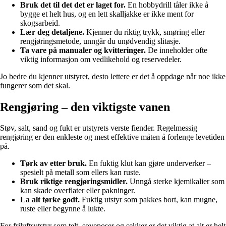
Bruk det til det det er laget for.
En hobbydrill tåler ikke å
bygge et helt hus, og en lett skalljakke er ikke ment for
skogsarbeid.
Lær deg detaljene.
Kjenner du riktig trykk, smøring eller
rengjøringsmetode, unngår du unødvendig slitasje.
Ta vare på manualer og kvitteringer.
De inneholder ofte
viktig informasjon om vedlikehold og reservedeler.
Jo bedre du kjenner utstyret, desto lettere er det å oppdage når noe ikke
fungerer som det skal.
Rengjøring – den viktigste vanen
Støv, salt, sand og fukt er utstyrets verste fiender. Regelmessig
rengjøring er den enkleste og mest effektive måten å forlenge levetiden
på.
Tørk av etter bruk.
En fuktig klut kan gjøre underverker –
spesielt på metall som ellers kan ruste.
Bruk riktige rengjøringsmidler.
Unngå sterke kjemikalier som
kan skade overflater eller pakninger.
La alt tørke godt.
Fuktig utstyr som pakkes bort, kan mugne,
ruste eller begynne å lukte.
For friluftsutstyr som telt, soveposer og sekker er det viktig at alt er helt