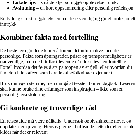
Lokale tips
– små detaljer som gjør opplevelsen unik.
Avslutning
– en kort oppsummering eller personlig refleksjon.
En tydelig struktur gjør teksten mer leservennlig og gir et profesjonelt
inntrykk.
Kombiner fakta med fortelling
De beste reiseguidene klarer å forene det informative med det
personlige. Fakta som åpningstider, priser og transportmuligheter er
nødvendige, men de blir først levende når de settes i en fortelling.
Fortell hvordan det føles å stå på toppen av et fjell, eller hvordan du
fant den lille kafeen som bare lokalbefolkningen kjenner til.
Bruk din egen stemme, men unngå at teksten blir en dagbok. Leseren
skal kunne bruke dine erfaringer som inspirasjon – ikke som en
personlig reiseskildring.
Gi konkrete og troverdige råd
En reiseguide må være pålitelig. Undersøk opplysningene nøye, og
oppdater dem jevnlig. Henvis gjerne til offisielle nettsider eller lokale
kilder når det er relevant.