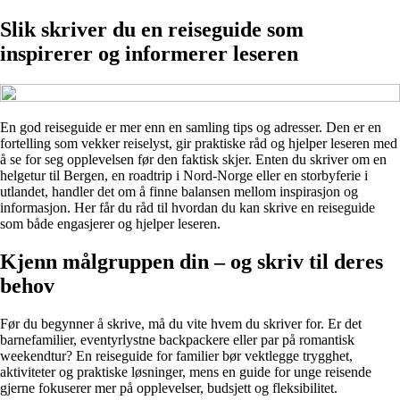
Slik skriver du en reiseguide som
inspirerer og informerer leseren
En god reiseguide er mer enn en samling tips og adresser. Den er en
fortelling som vekker reiselyst, gir praktiske råd og hjelper leseren med
å se for seg opplevelsen før den faktisk skjer. Enten du skriver om en
helgetur til Bergen, en roadtrip i Nord-Norge eller en storbyferie i
utlandet, handler det om å finne balansen mellom inspirasjon og
informasjon. Her får du råd til hvordan du kan skrive en reiseguide
som både engasjerer og hjelper leseren.
Kjenn målgruppen din – og skriv til deres
behov
Før du begynner å skrive, må du vite hvem du skriver for. Er det
barnefamilier, eventyrlystne backpackere eller par på romantisk
weekendtur? En reiseguide for familier bør vektlegge trygghet,
aktiviteter og praktiske løsninger, mens en guide for unge reisende
gjerne fokuserer mer på opplevelser, budsjett og fleksibilitet.