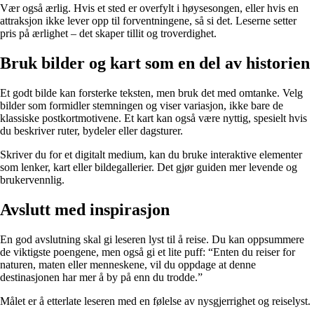
Vær også ærlig. Hvis et sted er overfylt i høysesongen, eller hvis en
attraksjon ikke lever opp til forventningene, så si det. Leserne setter
pris på ærlighet – det skaper tillit og troverdighet.
Bruk bilder og kart som en del av historien
Et godt bilde kan forsterke teksten, men bruk det med omtanke. Velg
bilder som formidler stemningen og viser variasjon, ikke bare de
klassiske postkortmotivene. Et kart kan også være nyttig, spesielt hvis
du beskriver ruter, bydeler eller dagsturer.
Skriver du for et digitalt medium, kan du bruke interaktive elementer
som lenker, kart eller bildegallerier. Det gjør guiden mer levende og
brukervennlig.
Avslutt med inspirasjon
En god avslutning skal gi leseren lyst til å reise. Du kan oppsummere
de viktigste poengene, men også gi et lite puff: “Enten du reiser for
naturen, maten eller menneskene, vil du oppdage at denne
destinasjonen har mer å by på enn du trodde.”
Målet er å etterlate leseren med en følelse av nysgjerrighet og reiselyst.