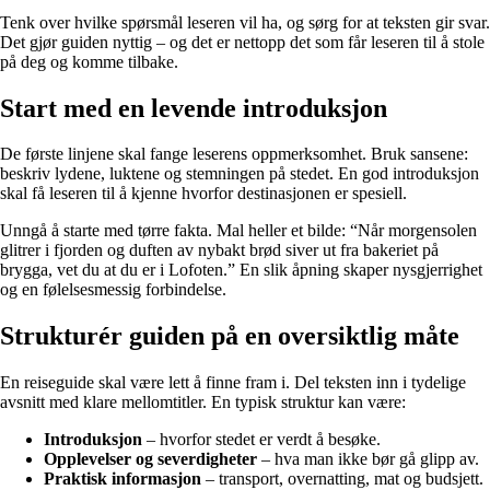
Tenk over hvilke spørsmål leseren vil ha, og sørg for at teksten gir svar.
Det gjør guiden nyttig – og det er nettopp det som får leseren til å stole
på deg og komme tilbake.
Start med en levende introduksjon
De første linjene skal fange leserens oppmerksomhet. Bruk sansene:
beskriv lydene, luktene og stemningen på stedet. En god introduksjon
skal få leseren til å kjenne hvorfor destinasjonen er spesiell.
Unngå å starte med tørre fakta. Mal heller et bilde: “Når morgensolen
glitrer i fjorden og duften av nybakt brød siver ut fra bakeriet på
brygga, vet du at du er i Lofoten.” En slik åpning skaper nysgjerrighet
og en følelsesmessig forbindelse.
Strukturér guiden på en oversiktlig måte
En reiseguide skal være lett å finne fram i. Del teksten inn i tydelige
avsnitt med klare mellomtitler. En typisk struktur kan være:
Introduksjon
– hvorfor stedet er verdt å besøke.
Opplevelser og severdigheter
– hva man ikke bør gå glipp av.
Praktisk informasjon
– transport, overnatting, mat og budsjett.