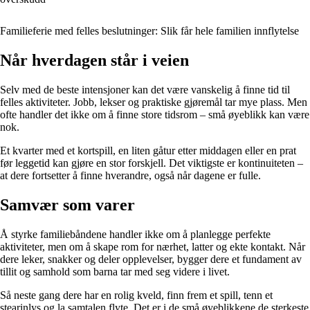
Familieferie med felles beslutninger: Slik får hele familien innflytelse
Når hverdagen står i veien
Selv med de beste intensjoner kan det være vanskelig å finne tid til
felles aktiviteter. Jobb, lekser og praktiske gjøremål tar mye plass. Men
ofte handler det ikke om å finne store tidsrom – små øyeblikk kan være
nok.
Et kvarter med et kortspill, en liten gåtur etter middagen eller en prat
før leggetid kan gjøre en stor forskjell. Det viktigste er kontinuiteten –
at dere fortsetter å finne hverandre, også når dagene er fulle.
Samvær som varer
Å styrke familiebåndene handler ikke om å planlegge perfekte
aktiviteter, men om å skape rom for nærhet, latter og ekte kontakt. Når
dere leker, snakker og deler opplevelser, bygger dere et fundament av
tillit og samhold som barna tar med seg videre i livet.
Så neste gang dere har en rolig kveld, finn frem et spill, tenn et
stearinlys og la samtalen flyte. Det er i de små øyeblikkene de sterkeste