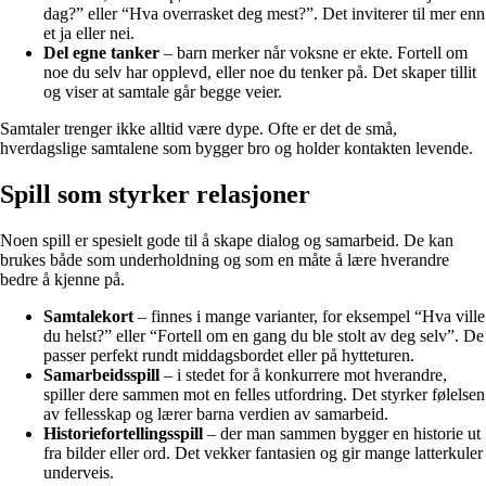
dag?” eller “Hva overrasket deg mest?”. Det inviterer til mer enn
et ja eller nei.
Del egne tanker
– barn merker når voksne er ekte. Fortell om
noe du selv har opplevd, eller noe du tenker på. Det skaper tillit
og viser at samtale går begge veier.
Samtaler trenger ikke alltid være dype. Ofte er det de små,
hverdagslige samtalene som bygger bro og holder kontakten levende.
Spill som styrker relasjoner
Noen spill er spesielt gode til å skape dialog og samarbeid. De kan
brukes både som underholdning og som en måte å lære hverandre
bedre å kjenne på.
Samtalekort
– finnes i mange varianter, for eksempel “Hva ville
du helst?” eller “Fortell om en gang du ble stolt av deg selv”. De
passer perfekt rundt middagsbordet eller på hytteturen.
Samarbeidsspill
– i stedet for å konkurrere mot hverandre,
spiller dere sammen mot en felles utfordring. Det styrker følelsen
av fellesskap og lærer barna verdien av samarbeid.
Historiefortellingsspill
– der man sammen bygger en historie ut
fra bilder eller ord. Det vekker fantasien og gir mange latterkuler
underveis.