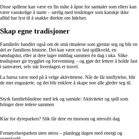
Disse spillene kan være en fin måte å åpne for samtaler som ellers kan
være vanskelige å starte – særlig med tenåringer som kanskje ikke
alltid har lyst til å snakke direkte om følelser.
Skap egne tradisjoner
Familieliv handler også om de små ritualene som gjentar seg og blir en
del av familiens historie. Det kan være en fast spillkveld, en
søndagstur, eller at dere lager middag sammen én dag i uka. Slike
tradisjoner gir trygghet og forventning – og gjør det lettere å holde fast
i samværet, selv når hverdagen er travel.
La barna være med på å velge aktivitetene. Når de får innflytelse, blir
de mer engasjerte, og det blir enklere å skape noe alle gleder seg til.
Styrk familiebåndene med lek og samtale: Aktiviteter og spill som
bringer dere tettere sammen
Klar for dyreparken? Slik får dere en morsom og stressfri dag
Fornøyelsesparken uten stress – planlegg dagen med energi og
overskudd