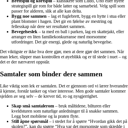
Brettspill og kortspill
– klassikere som Ludo, Uno eller nyere
strategispill gir rom for både latter og samarbeid. Velg spill som
passer for alderen, slik at alle kan delta.
Bygg noe sammen
– lag et fuglebrett, bygg en hytte i stua eller
plant blomster i hagen. Det gir en følelse av mestring og
fellesskap når dere ser resultatet sammen.
Bevegelseslek
– ta med en ball i parken, lag en skattejakt, eller
arranger en liten familiekonkurranse med morsomme
utfordringer. Det gir energi, glede og naturlig bevegelse.
Det viktigste er ikke hva dere gjør, men at dere gjør det sammen. Når
man leker, slipper man kontrollen et øyeblikk og er til stede i nuet – og
det er der nærværet oppstår.
Samtaler som binder dere sammen
Like viktig som lek er samtalen. Det er gjennom ord vi lærer hverandre
å kjenne, forstår tanker og viser interesse. Men gode samtaler kommer
sjelden av seg selv – de krever tid, ro og nysgjerrighet.
Skap små samtalerom
– bruk måltidene, bilturen eller
kveldsturen som naturlige anledninger til å snakke sammen.
Legg bort mobilene og la praten flyte.
Still åpne spørsmål
– i stedet for å spørre “Hvordan gikk det på
skolen?”, kan du spørre “Hva var det morsomste som skjedde i