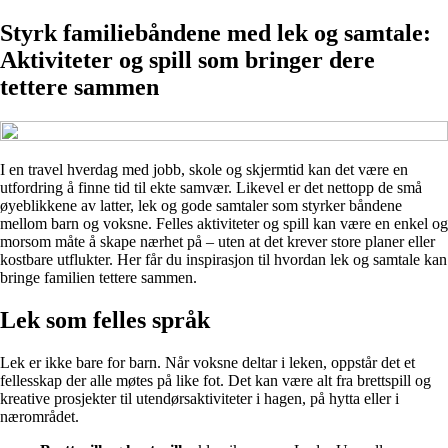
Styrk familiebåndene med lek og samtale:
Aktiviteter og spill som bringer dere
tettere sammen
I en travel hverdag med jobb, skole og skjermtid kan det være en
utfordring å finne tid til ekte samvær. Likevel er det nettopp de små
øyeblikkene av latter, lek og gode samtaler som styrker båndene
mellom barn og voksne. Felles aktiviteter og spill kan være en enkel og
morsom måte å skape nærhet på – uten at det krever store planer eller
kostbare utflukter. Her får du inspirasjon til hvordan lek og samtale kan
bringe familien tettere sammen.
Lek som felles språk
Lek er ikke bare for barn. Når voksne deltar i leken, oppstår det et
fellesskap der alle møtes på like fot. Det kan være alt fra brettspill og
kreative prosjekter til utendørsaktiviteter i hagen, på hytta eller i
nærområdet.