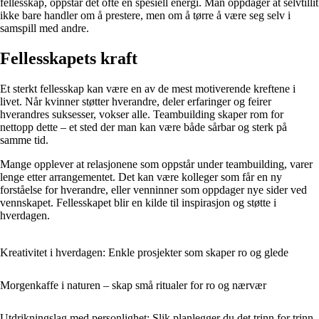
fellesskap, oppstår det ofte en spesiell energi. Man oppdager at selvtillit
ikke bare handler om å prestere, men om å tørre å være seg selv i
samspill med andre.
Fellesskapets kraft
Et sterkt fellesskap kan være en av de mest motiverende kreftene i
livet. Når kvinner støtter hverandre, deler erfaringer og feirer
hverandres suksesser, vokser alle. Teambuilding skaper rom for
nettopp dette – et sted der man kan være både sårbar og sterk på
samme tid.
Mange opplever at relasjonene som oppstår under teambuilding, varer
lenge etter arrangementet. Det kan være kolleger som får en ny
forståelse for hverandre, eller venninner som oppdager nye sider ved
vennskapet. Fellesskapet blir en kilde til inspirasjon og støtte i
hverdagen.
Kreativitet i hverdagen: Enkle prosjekter som skaper ro og glede
Morgenkaffe i naturen – skap små ritualer for ro og nærvær
Utdrikningslag med personlighet: Slik planlegger du det trinn for trinn