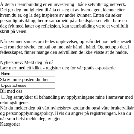
Å delta i teambuilding er en investering i både selvtillit og nettverk.
Det gir deg muligheten til å ta et steg ut av hverdagen, kjenne etter
hvem du er, og la deg inspirere av andre kvinner. Enten du søker
personlig utvikling, bedre samarbeid på arbeidsplassen eller bare en
dag fylt med latter og refleksjon, kan teambuilding være et verdifullt
skritt på veien.
Når kvinner samles om felles opplevelser, oppstår det noe helt spesielt
– et rom der styrke, empati og mot går hånd i hånd. Og nettopp der, i
fellesskapet, finner mange den selvtilliten de ikke visste at de hadde.
Nyhetsbrev: Meld deg på nå
Lær mer med ett klikk - registrer deg for vår gratis e-postserie.
Skriv inn e-posten din her
Bli med oss
Jeg samtykker til behandling av opplysningene mine i samsvar med
retningslinjene.
Når du melder deg på vårt nyhetsbrev godtar du også våre brukervilkår
og personopplysningspolicy. Hvis du angrer på registreringen, kan du
når som helst melde deg av igjen.
Kategorier