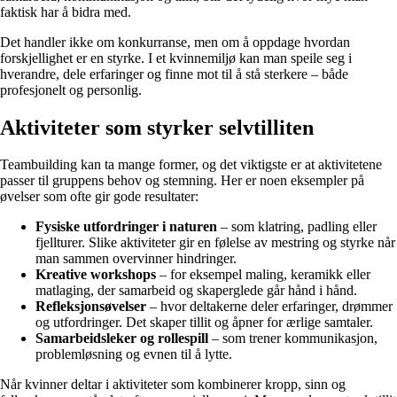
faktisk har å bidra med.
Det handler ikke om konkurranse, men om å oppdage hvordan
forskjellighet er en styrke. I et kvinnemiljø kan man speile seg i
hverandre, dele erfaringer og finne mot til å stå sterkere – både
profesjonelt og personlig.
Aktiviteter som styrker selvtilliten
Teambuilding kan ta mange former, og det viktigste er at aktivitetene
passer til gruppens behov og stemning. Her er noen eksempler på
øvelser som ofte gir gode resultater:
Fysiske utfordringer i naturen
– som klatring, padling eller
fjellturer. Slike aktiviteter gir en følelse av mestring og styrke når
man sammen overvinner hindringer.
Kreative workshops
– for eksempel maling, keramikk eller
matlaging, der samarbeid og skaperglede går hånd i hånd.
Refleksjonsøvelser
– hvor deltakerne deler erfaringer, drømmer
og utfordringer. Det skaper tillit og åpner for ærlige samtaler.
Samarbeidsleker og rollespill
– som trener kommunikasjon,
problemløsning og evnen til å lytte.
Når kvinner deltar i aktiviteter som kombinerer kropp, sinn og