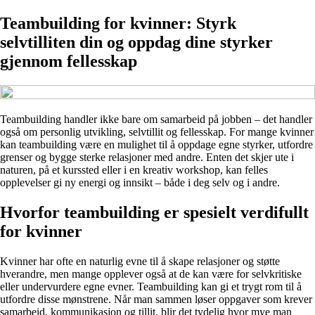
Teambuilding for kvinner: Styrk
selvtilliten din og oppdag dine styrker
gjennom fellesskap
Teambuilding handler ikke bare om samarbeid på jobben – det handler
også om personlig utvikling, selvtillit og fellesskap. For mange kvinner
kan teambuilding være en mulighet til å oppdage egne styrker, utfordre
grenser og bygge sterke relasjoner med andre. Enten det skjer ute i
naturen, på et kurssted eller i en kreativ workshop, kan felles
opplevelser gi ny energi og innsikt – både i deg selv og i andre.
Hvorfor teambuilding er spesielt verdifullt
for kvinner
Kvinner har ofte en naturlig evne til å skape relasjoner og støtte
hverandre, men mange opplever også at de kan være for selvkritiske
eller undervurdere egne evner. Teambuilding kan gi et trygt rom til å
utfordre disse mønstrene. Når man sammen løser oppgaver som krever
samarbeid, kommunikasjon og tillit, blir det tydelig hvor mye man